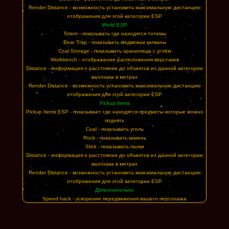
Render Distance - возможность установить максимальную дистанцию
отображения для этой категории ESP
World ESP
Totem - показывать где находятся тотемы
Bear Trap - показывать медвежьи капканы
Coal Storage - показывать хранилища с углём
Workbench - отображение расположения верстаков
Distance - информация о расстоянии до объектов из данной категории
валлхака в метрах
Render Distance - возможность установить максимальную дистанцию
отображения для этой категории ESP
Pickup Items
Pickup Items ESP - показывает где находятся предметы которые можно
поднять
Coal - показывать уголь
Rock - показывать камень
Stick - показывать палки
Distance - информация о расстоянии до объектов из данной категории
валлхака в метрах
Render Distance - возможность установить максимальную дистанцию
отображения для этой категории ESP
Дополнительно
Speed hack - ускорение передвижения вашего персонажа