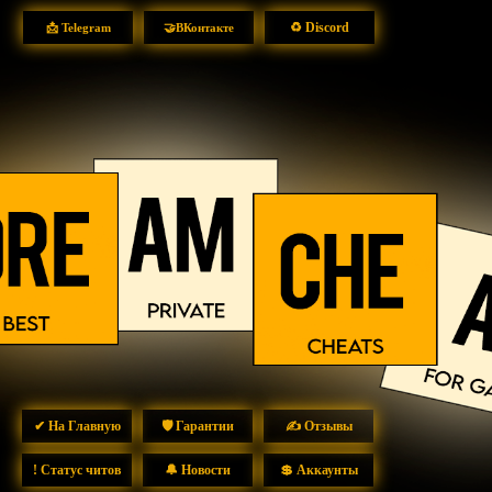
♻ Discord
📩 Telegram
🤝ВКонтакте
✔ На Главную
🛡 Гарантии
✍ Отзывы
! Статус читов
🔔 Новости
💲 Аккаунты