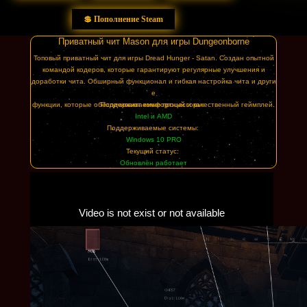
💲 Пополнение Steam
Приватный чит Mason для игры Dungeonborne
Топовый приватный чит для игры Dread Hunger - Satan. Создан опытной
командой кодеров, которые гарантируют регулярные улучшения и
доработки чита. Обширный функционал и гибкая настройка чита и други
е
функции, которые обеспечивают комфортный и качественный геймплей.
Поддерживаемые процессоры:
Intel и AMD
Поддерживаемые системы:
Windows 10 PRO
Текущий статус:
Обновлён работает
130 рублей
500 рублей