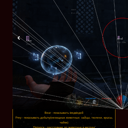
Купить на день
Купить на неделю
900 рублей
Купить на месяц
Если комиссия платежной системы Вас не устраивает, вы всегда можете
приобрести на прямую у
Администрации проекта по контактам:
Vkontakte:
https://vk.com/idreamcheat
Telegram:
https://t.me/DREAMCHEATSU
Discord
!Admin#8381
Players ESP
Player - показывает местонахождение других игроков через стены и
различные препятствия
Role - даёт вам информацию о ролях других игроков
Distance - показывает расстояние в метрах до персонажей
Render Distance - возможность установить максимальную дистанцию
отображения для этой категории ESP
Animals ESP
Animals ESP - вх показывающий различных животных и информацию о
них через стены и препятствия
Wolf - показывать волков
Bear - показывать медведей
Prey - показывать добычу(нехищных животных: зайцы, тюлени, крысы,
чайки)
Distance - расстояние до животных в метрах