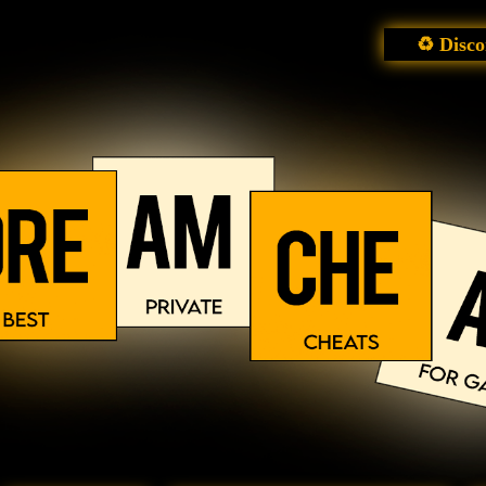
♻ Disco