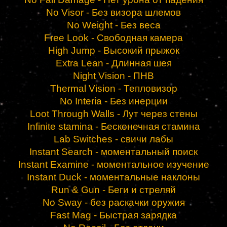
No Visor - Без визора шлемов
No Weight - Без веса
Free Look - Свободная камера
High Jump - Высокий прыжок
Extra Lean - Длинная шея
Night Vision - ПНВ
Thermal Vision - Тепловизор
No Interia - Без инерции
Loot Through Walls - Лут через стены
Infinite stamina - Бесконечная стамина
Lab Switches - свичи лабы
Instant Search - моментальный поиск
Instant Examine - моментальное изучение
Instant Duck - моментальные наклоны
Run & Gun - Беги и стреляй
No Sway - без раскачки оружия
Fast Mag - Быстрая зарядка