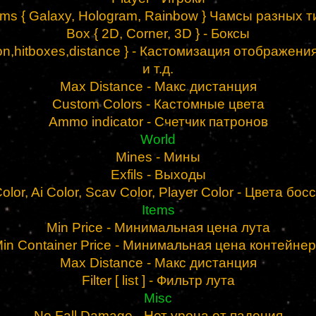
ms { Galaxy, Hologram, Rainbow } Чамсы разных т
Box { 2D, Corner, 3D } - Боксы
on,hitboxes,distance } - Кастомизация отображени
и т.д.
Max Distance - Макс дистанция
Custom Colors - Кастомные цвета
Ammo indicator - Счетчик патронов
World
Mines - Мины
Exfils - Выходы
olor, Ai Color, Scav Color, Player Color - Цвета босс
Items
Min Price - Минимальная цена лута
in Container Price - Минимальная цена контейне
Max Distance - Макс дистанция
Filter [ list ] - Фильтр лута
Misc
No Fall Damage - Нет урона от падения