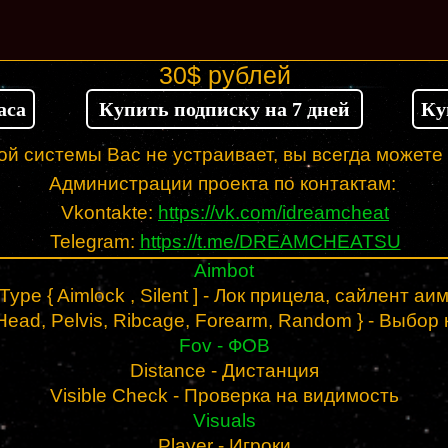
30$ рублей
аса
Купить подписку на 7 дней
Ку
й системы Вас не устраивает, вы всегда можете
Администрации проекта по контактам:
Vkontakte:
https://vk.com/idreamcheat
Telegram:
https://t.me/DREAMCH
EATSU
Aimbot
Type { Aimlock , Silent ] - Лок прицела, сайлент аи
Head, Pelvis, Ribcage, Forearm, Random } - Выбор
Fov - ФОВ
Distance - Дистанция
Visible Check - Проверка на видимость
Visuals
Player - Игроки