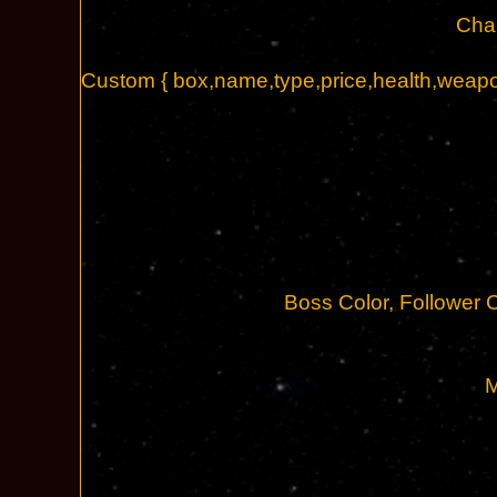
Cha
Custom { box,name,type,price,health,weap
Boss Color, Follower C
M