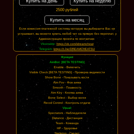
Купить на день
Купить на неделю
2500 рублей
Купить на месяц
Если комиссия платежной системы которую вы выбираете Вас не
устраивает, вы можете купить любой чит на прямую без переплат, у
Администрации проекта по контактам:
Vkontakte:
https://vk.com/idreamcheat
Telegram:
https://t.me/DREAMCHEATSU
Функции
AimBot: [BETA TESTING]
Enable - Включить
Visible Check [BETA TESTING] - Проверка видимости
Show Bone - Показывать кости
Aim Fov - Фов аима
Smooth - Плавность
Aim Key - Кнопка аима
Bone Select - Выбор кости
Recoil Control - Контроль отдачи
Visual:
Spectators - Наблюдатели
Distance - Дистанция
Team - Команда
HP - Здоровье
Skeleton - Скелет