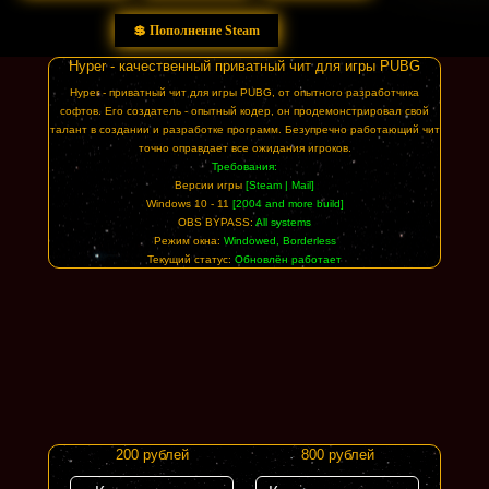
💲 Пополнение Steam
Hyper - качественный приватный чит для игры PUBG
Hyper - приватный чит для игры PUBG, от опытного разработчика
софтов. Его создатель - опытный кодер, он продемонстрировал свой
талант в создании и разработке программ. Безупречно работающий чит
точно оправдает все ожидания игроков.
Требования:
Версии игры
[Steam | Mail]
Windows 10 - 11
[2004 and more build]
OBS BYPASS:
All systems
Режим окна:
Windowed, Borderless
Текущий статус:
Обновлён работает
200 рублей
800 рублей