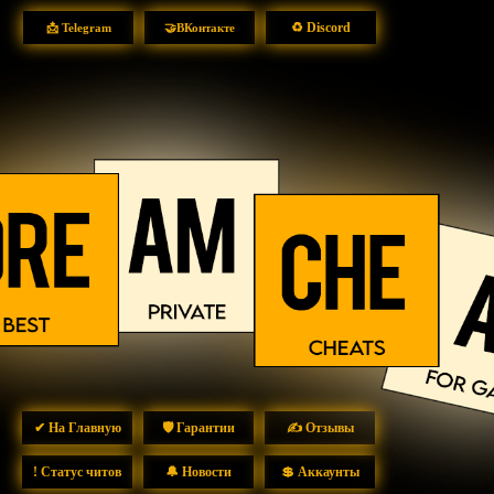
♻ Discord
📩 Telegram
🤝ВКонтакте
✔ На Главную
🛡 Гарантии
✍ Отзывы
! Статус читов
🔔 Новости
💲 Аккаунты