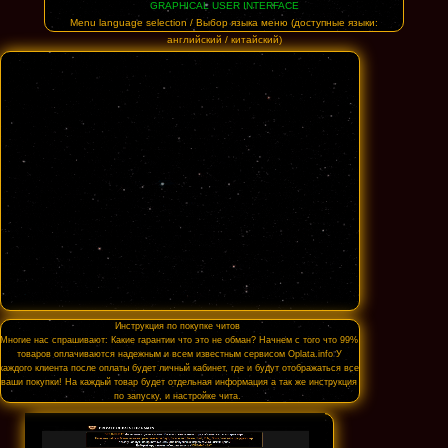
GRAPHICAL USER INTERFACE
Menu language selection / Выбор языка меню (доступные языки:
английский / китайский)
Save cpu / Сохранение ресурсов процессора
Radar size / Установить размер радара
Radar radius / Установить радиус радара
Инструкция по покупке читов
Многие нас спрашивают: Какие гарантии что это не обман? Начнем с того что 99%
товаров оплачиваются надежным и всем известным сервисом Oplata.info У
каждого клиента после оплаты будет личный кабинет, где и будут отображаться все
ваши покупки! На каждый товар будет отдельная информация а так же инструкция
по запуску, и настройке чита.