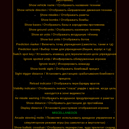
умолчанию)
Show vehicle name / Отображать название техники
Show vehicle direction / Отображать направление движения техники
Show missiles / Отображать ракеты
Show bombs / Отображать бомбы
Show bases / Отображать базы и аэродромы противника
Show ground units / Отображать наземную технику
Show air units / Отображать воздушную технику
Show bot units / Отображать ботов
Prediction marker / Включить точку упреждения (самолеты, танки и тд)
Prediction spot / Выбор точки для упреждения (башня, корпус и т.д)
Switch spot key / Установить клавишу для переключения цели упреждения
Ignore spotted units / Игнорировать обнаруженных игроков
Ignore team / Игнорировать команду
Show bomb sight / Отображать бомбовый прицел
Sight trigger distance / Установить дистанцию срабатывания бомбового
прицела
Reload indicator / Отображать перезарядку врагов
Visibility indicator / Отображать значок "глаза" рядом с врагом, когда цель
находится в зоне видимости
Air missile warning / Отображать воздушное предупреждение о ракетах
Show distance / Отображать дистанцию до противника
Display distance / Установить расстояние отображения игроков
MISCELLANEOUS
Arcade steering mode / Позволяет использовать аркадное управление в
симуляторном режиме игры (на самолетах и вертолетах)
Show ballistic crosshair / Отображать перекрестие, куда прилетит снаряд