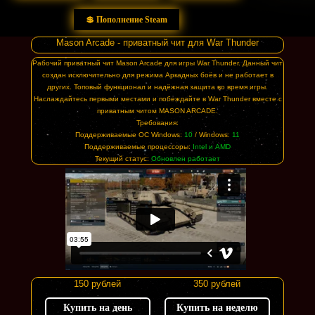
💲 Пополнение Steam
Mason Arcade - приватный чит для War Thunder
Рабочий приватный чит Mason Arcade для игры War Thunder. Данный чит
создан исключительно для режима Аркадных боёв и не работает в
других. Топовый функционал и надёжная защита во время игры.
Наслаждайтесь первыми местами и побеждайте в War Thunder вместе с
приватным читом MASON ARCADE.
Требования:
Поддерживаемые ОС Windows:
10
/ Windows:
11
Поддерживаемые процессоры:
Intel и AMD
Текущий статус:
Обновлен работает
150 рублей
350 рублей
Купить на день
Купить на неделю