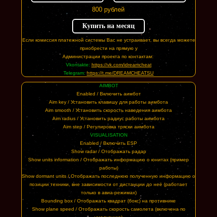
800 рублей
Купить на месяц
Если комиссия платежной системы Вас не устраивает, вы всегда можете
приобрести на прямую у
Администрации проекта по контактам:
Vkontakte:
https://vk.com/idreamcheat
Telegram:
https://t.me/DREAMCHEATSU
AIMBOT
Enabled / Включить аимбот
Aim key / Установить клавишу для работы аимбота
Aim smooth / Установить скорость наведения аимбота
Aim radius / Установить радиус работы аимбота
Aim step / Регулировка тряски аимбота
VISUALISATION
Enabled / Включить ESP
Show radar / Отображать радар
Show units information / Отображать информацию о юнитах (пример
работы)
Show dormant units / Отображать последнюю полученную информацию о
позиции техники, вне зависимости от дистанции до неё (работает
только в авиа-режимах)
Bounding box / Отображать квадрат (бокс) на противнике
Show plane speed / Отображать скорость самолета (включена по