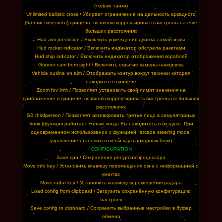
(только танки)
Unlimited ballistic cross / Убирает ограничение на дальность аркадного
(баллистического) прицела, позволяя корректировать выстрелы на ещё
больших расстояниях
Hud aim prediction / Включить упреждения движка самой игры
Hud rocket indicator / Включить индикатор обстрела ракетами
Hud ship indicator / Включить индикатор отображения кораблей
Gunner cam from sight / Включить скрытие камеры наводчика
Vehicle outline on aim / Отображать контур вокруг техники которая
находится в прицеле
Zoom fov limit / Позволяет установить свой лимит значения на
приближение в прицеле, позволяя корректировать выстрелы на больших
расстояниях
SB thirdperson / Позволяет активировать третье лицо в симуляторных
боях (функция работает только когда Вы находитесь в воздухе. При
одновременном использовании с функцией "arcade steering mode"
управление становится почти как в аркадных боях)
CONFIGURATION
Save cpu / Сохранение ресурсов процессора
Move info key / Установить клавишу перемещения окна с информацией о
юнитах
Move radar key / Установить клавишу перемещения радара
Load config from clipboard / Загрузить сохранённую конфигурацию
настроек
Save config to clipboard / Сохранить выбранные настройки в буфер
обмена