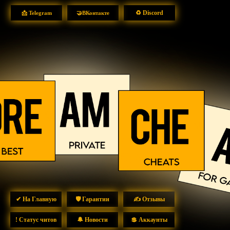
♻ Discord
📩 Telegram
🤝ВКонтакте
✔ На Главную
🛡 Гарантии
✍ Отзывы
! Статус читов
🔔 Новости
💲 Аккаунты